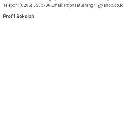
Telepon: (0295) 5500799 Email: smpnsatutrangkil@yahoo.co.id
Profil Sekolah
Sejarah
Visi Misi
Struktur Organisasi
Tenaga Pendidik
Staff Karyawan
Perpustakaan
Belajar Mengajar
Materi Pelajaran
Materi Video
Tugas Sekolah
Artikel
Berita
Liberkasi