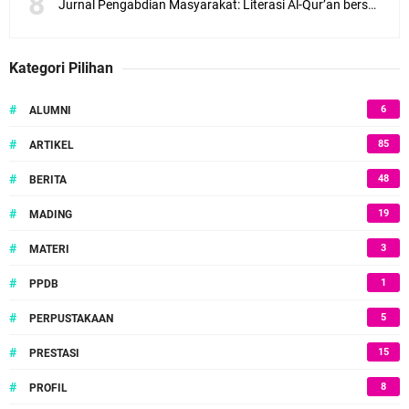
Jurnal Pengabdian Masyarakat: Literasi Al-Qur’an bersama anak-anak Desa Ketanen di Lingkungan SMPN 1 Trangkil Kabupaten Pati
Kategori Pilihan
#
6
ALUMNI
#
85
ARTIKEL
#
48
BERITA
#
19
MADING
#
3
MATERI
#
1
PPDB
#
5
PERPUSTAKAAN
#
15
PRESTASI
#
8
PROFIL