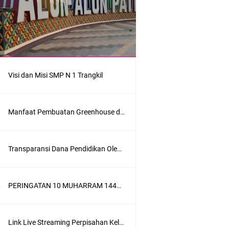
Visi dan Misi SMP N 1 Trangkil
Manfaat Pembuatan Greenhouse dalam Sekolah Menengah Pertama sebagai Penerapan Sekolah Adiwiyata
Transparansi Dana Pendidikan Oleh SMPN 1 Trangkil Tahun Anggaran 2025
PERINGATAN 10 MUHARRAM 1443 H, SMPN 1 TRANGKIL SANTUNI ANAK YATIM
Link Live Streaming Perpisahan Kelas IX SMP N 1 Trangkil 2021, Saksikan Di Sini