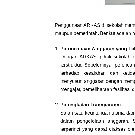
Pengaruh Gamifikasi Wordwall pada Pengaja
Warga SMP Negeri 1 Trangkil Siap Menyamb
Penggunaan ARKAS di sekolah memilik
maupun pemerintah. Berikut adalah 
Perencanaan Anggaran yang Leb
Dengan ARKAS, pihak sekolah d
terstruktur. Sebelumnya, perenc
terhadap kesalahan dan ketid
menyusun anggaran dengan memper
mengajar, pemeliharaan fasilitas, 
Peningkatan Transparansi
Salah satu keuntungan utama dar
dalam pengelolaan anggaran. 
terperinci yang dapat diakses ol