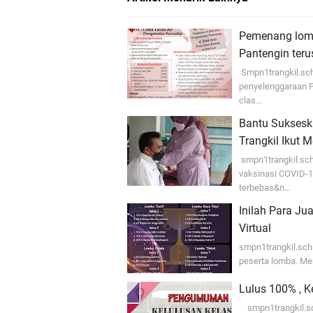
Pemenang lomb
Pantengin ter
Smpn1trangkil.sch.
penyelenggaraan P
clas…
Bantu Suksesk
Trangkil Ikut 
smpn1trangkil.sch
vaksinasi COVID-1
terbebas&n…
Inilah Para J
Virtual
smpn1trangkil.sch.
peserta lomba. Me
Lulus 100% , 
smpn1trangkil.sch