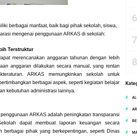
ran Vocabulary Kelas 7 H SMP Negeri 1 Trangkil Tahun Pelajaran 2023/2024
ut Pembelajaran di Tahun Ajaran Baru
i berbagai manfaat, baik bagi pihak sekolah, siswa,
narasi mengenai penggunaan ARKAS di sekolah:
ih Terstruktur
apat merencanakan anggaran tahunan dengan lebih
anaan anggaran dilakukan secara manual, yang rentan
akteraturan. ARKAS memungkinkan sekolah untuk
timbangkan berbagai aspek, seperti kegiatan belajar
Kateg
dan kebutuhan administrasi lainnya.
#
AL
#
AR
i penggunaan ARKAS adalah peningkatan transparansi
#
BE
Sekolah dapat membuat laporan keuangan secara
eh berbagai pihak yang berkepentingan, seperti Dinas
#
MA