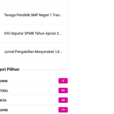
Tenaga Pendidik SMP Negeri 1 Trangkil Tahun 2026
Info Seputar SPMB Tahun Ajaran 2026/2027 SMP Negeri 1 Trangkil
Jumat, 7 Agustus
Jurnal Pengabdian Masyarakat: Literasi Al-Qur’an bersama anak-anak Desa Ketanen di Lingkungan SMPN 1 Trangkil Kabupaten Pati
ori Pilihan
6
UMNI
85
TIKEL
48
RITA
19
DING