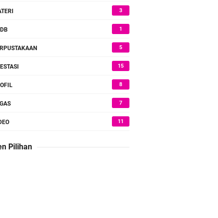
3
TERI
1
PDB
5
RPUSTAKAAN
15
ESTASI
8
OFIL
7
GAS
11
DEO
n Pilihan