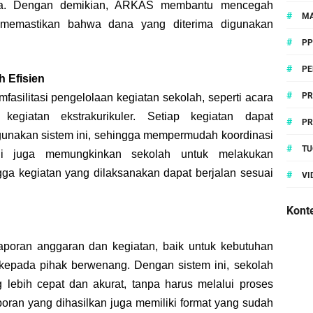
swa. Dengan demikian, ARKAS membantu mencegah
#
MA
memastikan bahwa dana yang diterima digunakan
#
P
#
PE
h Efisien
#
PR
asilitasi pengelolaan kegiatan sekolah, seperti acara
kegiatan ekstrakurikuler. Setiap kegiatan dapat
#
PR
unakan sistem ini, sehingga mempermudah koordinasi
#
TU
ini juga memungkinkan sekolah untuk melakukan
ga kegiatan yang dilaksanakan dapat berjalan sesuai
#
VI
Konte
oran anggaran dan kegiatan, baik untuk kebutuhan
 kepada pihak berwenang. Dengan sistem ini, sekolah
 lebih cepat dan akurat, tanpa harus melalui proses
ran yang dihasilkan juga memiliki format yang sudah