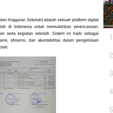
erpilih Dalam Pesta Demokrasi Tahun 2024/2025
olsek Wedarijaksa di SMP Negeri 1 Trangkil
an Anggaran Sekolah) adalah sebuah platform digital
olah di Indonesia untuk memudahkan perencanaan,
e SMP N 1 Trangkil Pati
n serta kegiatan sekolah. Sistem ini hadir sebagai
ansi, efisiensi, dan akuntabilitas dalam pengelolaan
olah.
ng yang Di Rumah pun Tenang
 SMK Kesuma Margoyoso
ogo Konco" Guna Menangani Tindak Perundungan di Sekolah
il Tahun 1445 H
imulasi Asesmen Bakat Minat Tahun 2024