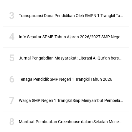
Transparansi Dana Pendidikan Oleh SMPN 1 Trangkil Tahun Anggaran 2025
Info Seputar SPMB Tahun Ajaran 2026/2027 SMP Negeri 1 Trangkil
Jurnal Pengabdian Masyarakat: Literasi Al-Qur’an bersama anak-anak Desa Ketanen di Lingkungan SMPN 1 Trangkil Kabupaten Pati
Tenaga Pendidik SMP Negeri 1 Trangkil Tahun 2026
Warga SMP Negeri 1 Trangkil Siap Menyambut Pembelajaran di Tahun Ajaran Baru
Manfaat Pembuatan Greenhouse dalam Sekolah Menengah Pertama sebagai Penerapan Sekolah Adiwiyata