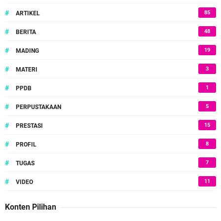
#
85
ARTIKEL
#
48
BERITA
#
19
MADING
#
3
MATERI
#
1
PPDB
#
5
PERPUSTAKAAN
#
15
PRESTASI
#
8
PROFIL
#
7
TUGAS
#
11
VIDEO
Konten Pilihan