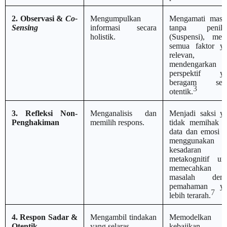
2. Observasi &
Co-
Mengumpulkan
Mengamati masa
Sensing
informasi secara
tanpa penilai
holistik.
(Suspensi), meli
semua faktor y
relevan, d
mendengarkan
perspektif ya
beragam seca
3
otentik.
3. Refleksi Non-
Menganalisis dan
Menjadi saksi y
Penghakiman
memilih respons.
tidak memihak a
data dan emosi di
menggunakan
kesadaran
metakognitif un
memecahkan
masalah deng
pemahaman ya
7
lebih terarah.
4. Respon Sadar &
Mengambil tindakan
Memodelkan
Otentik
yang selaras.
kebajikan,