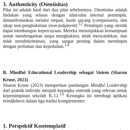
3. Authenticity (Otentisitas)
Pilar ini adalah hasil dari dua pilar sebelumnya. Otentisitas adalah
tindakan yang selaras dengan nilai-nilai internal pemimpin,
dimanifestasikan melalui empati, kasih sayang (
compassion
), dan
12
sikap non-penghakiman (
non-judgment
).
Pemimpin yang otentik
dapat membangun kepercayaan. Mereka menunjukkan kemampuan
untuk mendengarkan tanpa menghakimi, tidak menyalahkan, dan
tidak mendiskriminasi, yang sangat penting dalam memimpin
14
dengan perhatian dan kepedulian.
B. Mindful Educational Leadership sebagai Sistem (Sharon
Kruse, 2023)
Sharon Kruse (2023) memperluas pandangan
Mindful Leadership
dari praktik individu menjadi kerangka sistemik yang relevan untuk
16
kepemimpinan sekolah K-12.
Kerangka ini membagi aplikasi
mindfulness
dalam tiga tradisi komplementer:
1. Perspektif Kontemplatif