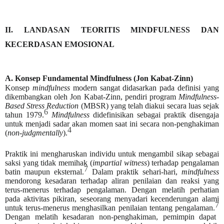
II. LANDASAN TEORITIS MINDFULNESS DAN
KECERDASAN EMOSIONAL
A. Konsep Fundamental Mindfulness (Jon Kabat-Zinn)
Konsep
mindfulness
modern sangat didasarkan pada definisi yang
dikembangkan oleh Jon Kabat-Zinn, pendiri program
Mindfulness-
Based Stress Reduction
(MBSR) yang telah diakui secara luas sejak
6
tahun 1979.
Mindfulness
didefinisikan sebagai praktik disengaja
untuk menjadi sadar akan momen saat ini secara non-penghakiman
4
(
non-judgmentally
).
Praktik ini mengharuskan individu untuk mengambil sikap sebagai
saksi yang tidak memihak (
impartial witness
) terhadap pengalaman
7
batin maupun eksternal.
Dalam praktik sehari-hari,
mindfulness
mendorong kesadaran terhadap aliran penilaian dan reaksi yang
terus-menerus terhadap pengalaman. Dengan melatih perhatian
pada aktivitas pikiran, seseorang menyadari kecenderungan alami
7
untuk terus-menerus menghasilkan penilaian tentang pengalaman.
Dengan melatih kesadaran non-penghakiman, pemimpin dapat