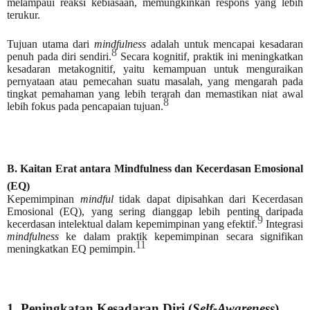
melampaui reaksi kebiasaan, memungkinkan respons yang lebih
terukur.
Tujuan utama dari
mindfulness
adalah untuk mencapai kesadaran
8
penuh pada diri sendiri.
Secara kognitif, praktik ini meningkatkan
kesadaran metakognitif, yaitu kemampuan untuk menguraikan
pernyataan atau pemecahan suatu masalah, yang mengarah pada
tingkat pemahaman yang lebih terarah dan memastikan niat awal
8
lebih fokus pada pencapaian tujuan.
B. Kaitan Erat antara Mindfulness dan Kecerdasan Emosional
(EQ)
Kepemimpinan
mindful
tidak dapat dipisahkan dari Kecerdasan
Emosional (EQ), yang sering dianggap lebih penting daripada
9
kecerdasan intelektual dalam kepemimpinan yang efektif.
Integrasi
mindfulness
ke dalam praktik kepemimpinan secara signifikan
11
meningkatkan EQ pemimpin.
1. Peningkatan Kesadaran Diri (
Self-Awareness
)