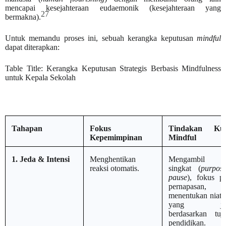
mencapai kesejahteraan eudaemonik (kesejahteraan yang
27
bermakna).
Untuk memandu proses ini, sebuah kerangka keputusan
mindful
dapat diterapkan:
Table Title: Kerangka Keputusan Strategis Berbasis Mindfulness
untuk Kepala Sekolah
Tahapan
Fokus
Tindakan Kun
Kepemimpinan
Mindful
1. Jeda & Intensi
Menghentikan
Mengambil je
reaksi otomatis.
singkat (
purpose
pause
), fokus p
pernapasan, d
menentukan niat e
yang jel
berdasarkan tuj
pendidikan.