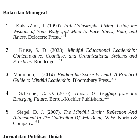
Buku dan Monograf
1.
Kabat-Zinn, J. (1990).
Full Catastrophe Living: Using the
Wisdom of Your Body and Mind to Face Stress, Pain, and
34
Illness
. Delacorte Press..
2.
Kruse, S. D. (2023).
Mindful Educational Leadership:
Contemplative, Cognitive, and Organizational Systems and
16
Practices
. Routledge..
3.
Marturano, J. (2014).
Finding the Space to Lead: A Practical
25
Guide to Mindful Leadership
. Bloomsbury Press..
4.
Scharmer, C. O. (2016).
Theory U: Leading from the
20
Emerging Future
. Berrett-Koehler Publishers..
5.
Siegel, D. J. (2007).
The Mindful Brain: Reflection And
Attunement In The Cultivation Of Well Being
. W.W. Norton &
31
Company..
Jurnal dan Publikasi Ilmiah