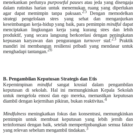
menekankan perlunya
purposeful pauses
atau jeda yang disengaja
dalam rutinitas harian untuk menemukan ruang yang diperlukan
25
agar dapat memimpin tanpa paksaan.
Dengan memodelkan
strategi pengelolaan stres yang sehat dan menganjurkan
keseimbangan kerja-hidup yang baik, para pemimpin
mindful
dapat
menciptakan lingkungan kerja yang kurang stres dan lebih
produktif, yang secara langsung berkorelasi dengan peningkatan
23
kepuasan karyawan dan pengurangan
turnover
staf.
Praktik
mandiri ini membangun resiliensi pribadi yang mendasar untuk
26
menghadapi tantangan.
B. Pengambilan Keputusan Strategis dan Etis
Kepemimpinan
mindful
sangat krusial dalam pengambilan
keputusan di sekolah. Hal ini memungkinkan Kepala Sekolah
untuk mengelola emosi dan ego mereka, memastikan keputusan
4
diambil dengan kejernihan pikiran, bukan reaktivitas.
Mindfulness
meningkatkan fokus dan konsentrasi, memungkinkan
pemimpin untuk membuat keputusan yang lebih jernih dan
terinformasi dengan baik, setelah mempertimbangkan semua faktor
3
yang relevan sebelum mengambil tindakan.