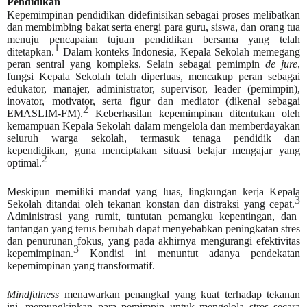
Pendidikan
Kepemimpinan pendidikan didefinisikan sebagai proses melibatkan
dan membimbing bakat serta energi para guru, siswa, dan orang tua
menuju pencapaian tujuan pendidikan bersama yang telah
1
ditetapkan.
Dalam konteks Indonesia, Kepala Sekolah memegang
peran sentral yang kompleks. Selain sebagai pemimpin
de jure
,
fungsi Kepala Sekolah telah diperluas, mencakup peran sebagai
edukator, manajer, administrator, supervisor, leader (pemimpin),
inovator, motivator, serta figur dan mediator (dikenal sebagai
2
EMASLIM-FM).
Keberhasilan kepemimpinan ditentukan oleh
kemampuan Kepala Sekolah dalam mengelola dan memberdayakan
seluruh warga sekolah, termasuk tenaga pendidik dan
kependidikan, guna menciptakan situasi belajar mengajar yang
2
optimal.
Meskipun memiliki mandat yang luas, lingkungan kerja Kepala
3
Sekolah ditandai oleh tekanan konstan dan distraksi yang cepat.
Administrasi yang rumit, tuntutan pemangku kepentingan, dan
tantangan yang terus berubah dapat menyebabkan peningkatan stres
dan penurunan fokus, yang pada akhirnya mengurangi efektivitas
3
kepemimpinan.
Kondisi ini menuntut adanya pendekatan
kepemimpinan yang transformatif.
Mindfulness
menawarkan penangkal yang kuat terhadap tekanan
ini, memungkinkan para pemimpin untuk mengelola stres secara