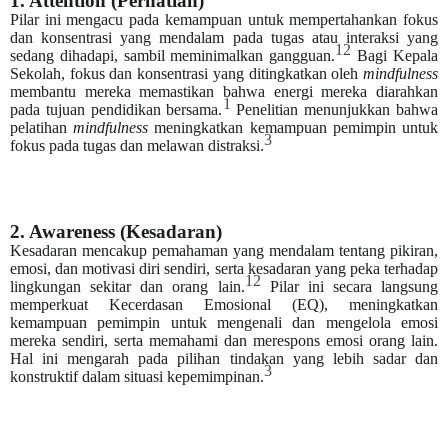
1. Attention (Perhatian)
Pilar ini mengacu pada kemampuan untuk mempertahankan fokus
dan konsentrasi yang mendalam pada tugas atau interaksi yang
12
sedang dihadapi, sambil meminimalkan gangguan.
Bagi Kepala
Sekolah, fokus dan konsentrasi yang ditingkatkan oleh
mindfulness
membantu mereka memastikan bahwa energi mereka diarahkan
1
pada tujuan pendidikan bersama.
Penelitian menunjukkan bahwa
pelatihan
mindfulness
meningkatkan kemampuan pemimpin untuk
3
fokus pada tugas dan melawan distraksi.
2. Awareness (Kesadaran)
Kesadaran mencakup pemahaman yang mendalam tentang pikiran,
emosi, dan motivasi diri sendiri, serta kesadaran yang peka terhadap
12
lingkungan sekitar dan orang lain.
Pilar ini secara langsung
memperkuat Kecerdasan Emosional (EQ), meningkatkan
kemampuan pemimpin untuk mengenali dan mengelola emosi
mereka sendiri, serta memahami dan merespons emosi orang lain.
Hal ini mengarah pada pilihan tindakan yang lebih sadar dan
3
konstruktif dalam situasi kepemimpinan.