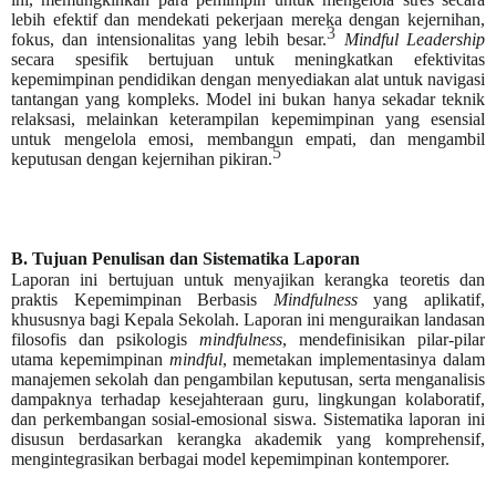
lebih efektif dan mendekati pekerjaan mereka dengan kejernihan,
3
fokus, dan intensionalitas yang lebih besar.
Mindful Leadership
secara spesifik bertujuan untuk meningkatkan efektivitas
kepemimpinan pendidikan dengan menyediakan alat untuk navigasi
tantangan yang kompleks. Model ini bukan hanya sekadar teknik
relaksasi, melainkan keterampilan kepemimpinan yang esensial
untuk mengelola emosi, membangun empati, dan mengambil
5
keputusan dengan kejernihan pikiran.
B. Tujuan Penulisan dan Sistematika Laporan
Laporan ini bertujuan untuk menyajikan kerangka teoretis dan
praktis Kepemimpinan Berbasis
Mindfulness
yang aplikatif,
khususnya bagi Kepala Sekolah. Laporan ini menguraikan landasan
filosofis dan psikologis
mindfulness
, mendefinisikan pilar-pilar
utama kepemimpinan
mindful
, memetakan implementasinya dalam
manajemen sekolah dan pengambilan keputusan, serta menganalisis
dampaknya terhadap kesejahteraan guru, lingkungan kolaboratif,
dan perkembangan sosial-emosional siswa. Sistematika laporan ini
disusun berdasarkan kerangka akademik yang komprehensif,
mengintegrasikan berbagai model kepemimpinan kontemporer.