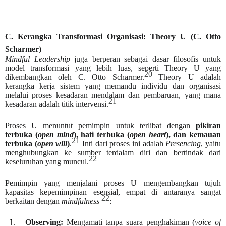
C. Kerangka Transformasi Organisasi: Theory U (C. Otto
Scharmer)
Mindful Leadership
juga berperan sebagai dasar filosofis untuk
model transformasi yang lebih luas, seperti Theory U yang
20
dikembangkan oleh C. Otto Scharmer.
Theory U adalah
kerangka kerja sistem yang memandu individu dan organisasi
melalui proses kesadaran mendalam dan pembaruan, yang mana
21
kesadaran adalah titik intervensi.
Proses U menuntut pemimpin untuk terlibat dengan
pikiran
terbuka (
open mind
), hati terbuka (
open heart
), dan kemauan
21
terbuka (
open will
)
.
Inti dari proses ini adalah
Presencing
, yaitu
menghubungkan ke sumber terdalam diri dan bertindak dari
22
keseluruhan yang muncul.
Pemimpin yang menjalani proses U mengembangkan tujuh
kapasitas kepemimpinan esensial, empat di antaranya sangat
22
berkaitan dengan
mindfulness
:
1.
Observing:
Mengamati tanpa suara penghakiman (
voice of