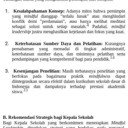
1.
Kesalahpahaman Konsep:
Adanya mitos bahwa pemimpin
yang
mindful
dianggap "terlalu lunak" atau menghindari
konflik demi "perdamaian", atau hanya melihat meditasi
4
sebagai solusi untuk setiap masalah.
Padahal,
mindful
leadership
justru menghasilkan kejelasan dan fokus yang kuat.
2.
Keterbatasan Sumber Daya dan Pelatihan:
Kurangnya
pemahaman yang memadai di tingkat administratif,
keterbatasan sumber daya, dan minimnya pelatihan serta
14
pendampingan yang komprehensif bagi para pendidik.
3.
Kesenjangan Penelitian:
Masih terbatasnya penelitian yang
berfokus pada bagaimana praktik
mindfulness
dapat
diintegrasikan secara efektif dalam kurikulum sekolah dasar di
Indonesia dan dampaknya terhadap prestasi akademik
33
siswa.
B. Rekomendasi Strategis bagi Kepala Sekolah
Bagi Kepala Sekolah yang berkomitmen menerapkan
Mindful
Leadership
, diperlukan strategi yang berfokus pada personal,