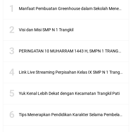
Manfaat Pembuatan Greenhouse dalam Sekolah Menengah Pertama sebagai Penerapan Sekolah Adiwiyata
Visi dan Misi SMP N 1 Trangkil
PERINGATAN 10 MUHARRAM 1443 H, SMPN 1 TRANGKIL SANTUNI ANAK YATIM
Link Live Streaming Perpisahan Kelas IX SMP N 1 Trangkil 2021, Saksikan Di Sini
Yuk Kenal Lebih Dekat dengan Kecamatan Trangkil Pati
Tips Menerapkan Pendidikan Karakter Selama Pembelajaran Daring