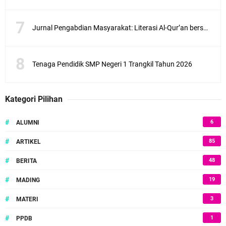
Jurnal Pengabdian Masyarakat: Literasi Al-Qur’an bersama anak-anak Desa Ketanen di Lingkungan SMPN 1 Trangkil Kabupaten Pati
Tenaga Pendidik SMP Negeri 1 Trangkil Tahun 2026
Kategori Pilihan
#
6
ALUMNI
#
85
ARTIKEL
#
48
BERITA
#
19
MADING
#
3
MATERI
#
1
PPDB