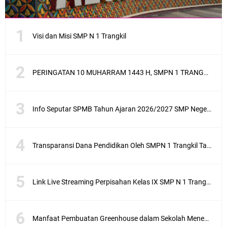
Visi dan Misi SMP N 1 Trangkil
PERINGATAN 10 MUHARRAM 1443 H, SMPN 1 TRANGKIL SANTUNI ANAK YATIM
Info Seputar SPMB Tahun Ajaran 2026/2027 SMP Negeri 1 Trangkil
Transparansi Dana Pendidikan Oleh SMPN 1 Trangkil Tahun Anggaran 2025
Link Live Streaming Perpisahan Kelas IX SMP N 1 Trangkil 2021, Saksikan Di Sini
Manfaat Pembuatan Greenhouse dalam Sekolah Menengah Pertama sebagai Penerapan Sekolah Adiwiyata