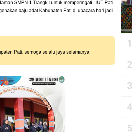
alaman SMPN 1 Trangkil untuk memperingati HUT Pati
erpilih Dalam Pesta Demokrasi Tahun 2024/2025
nakan baju adat Kabupaten Pati di upacara hari jadi
olsek Wedarijaksa di SMP Negeri 1 Trangkil
e SMP N 1 Trangkil Pati
paten Pati, semoga selalu jaya selamanya.
ng yang Di Rumah pun Tenang
 SMK Kesuma Margoyoso
ogo Konco" Guna Menangani Tindak Perundungan di Sekolah
il Tahun 1445 H
imulasi Asesmen Bakat Minat Tahun 2024