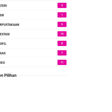
3
TERI
1
PDB
5
RPUSTAKAAN
15
ESTASI
8
OFIL
7
GAS
11
DEO
n Pilihan