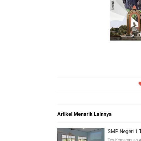
Pengaruh Gamifikasi Wordwall pada Pengaja
Warga SMP Negeri 1 Trangkil Siap Menyamb
Artikel Menarik Lainnya
SMP Negeri 1 T
Tes Kemampuan Ak