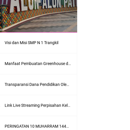
Visi dan Misi SMP N 1 Trangkil
Manfaat Pembuatan Greenhouse dalam Sekolah Menengah Pertama sebagai Penerapan Sekolah Adiwiyata
Transparansi Dana Pendidikan Oleh SMPN 1 Trangkil Tahun Anggaran 2025
Link Live Streaming Perpisahan Kelas IX SMP N 1 Trangkil 2021, Saksikan Di Sini
PERINGATAN 10 MUHARRAM 1443 H, SMPN 1 TRANGKIL SANTUNI ANAK YATIM