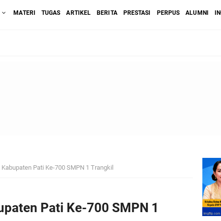
MATERI
TUGAS
ARTIKEL
BERITA
PRESTASI
PERPUS
ALUMNI
I
TRANGKIL TAHUN AJARAN 2025/2026
 SMP Negeri 1 Trangkil
 yang Jujur dan Gembira
-Qur’an bersama anak-anak Desa Ketanen di Lingkungan SMPN 1 Trangkil Kabup
hun 2026
i Kabupaten Pati Ke-700 SMPN 1 Trangkil
 Trangkil Tahun Anggaran 2025
bupaten Pati Ke-700 SMPN 1
Mendukung Pembelajaran Anak Di Era Teknologi