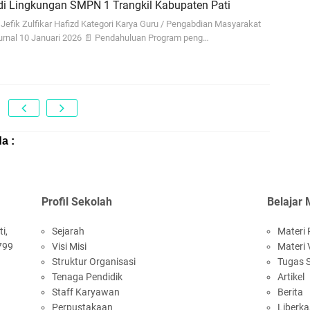
di Lingkungan SMPN 1 Trangkil Kabupaten Pati
 Jefik Zulfikar Hafizd Kategori Karya Guru / Pengabdian Masyarakat
 Jurnal 10 Januari 2026 📄 Pendahuluan Program peng…
a :
Profil Sekolah
Belajar 
i,
Sejarah
Materi 
799
Visi Misi
Materi 
Struktur Organisasi
Tugas 
Tenaga Pendidik
Artikel
Staff Karyawan
Berita
Perpustakaan
Liberka