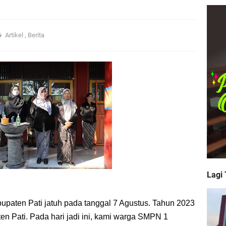
ransformasi Pembelajaran di Era Kurikulum Merdeka: Kajian Strategi Kepala 
Artikel
,
Berita
l Leadership) Bagi Kepala Sekolah: Pondasi Keputusan Strategis, Kesejahter
enghijauan Di Sekolah
6 Tahap 1 Resmi Ditutup
hir Besok
Lagi
Negeri 1 Trangkil Sukses Dilaksanakan
bupaten Pati jatuh pada tanggal 7 Agustus. Tahun 2023
an 2024
n Pati. Pada hari jadi ini, kami warga SMPN 1