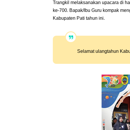
Trangkil melaksanakan upacara di h
Ketua OSIS SMP Negeri 1 Trangkil Telah T
ke-700. Bapak/Ibu Guru kompak menge
Kabupaten Pati tahun ini.
Sosialisasi Ketertiban Berkendara dari Kap
Halaman Prima Pustaka, Perpustakaan Onlin
Buku Panduan Inovasi "Jaga Kanca"
Selamat ulangtahun Kabu
Stop Bullying! Sekolah Nyaman, Hati Sena
Kerjasama SMP Negeri 1 Trangkil dengan
Program Inovasi SMP Negeri 1 Trangkil "J
Peringatan Isra' Mi'raj SMP Negeri 1 Trangk
Peran Aktif SMP Negeri 1 Trangkil pada S