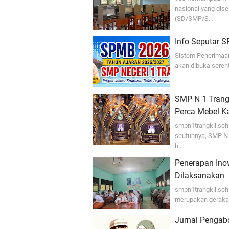
nasional yang dis
(SD/SMP/S…
Info Seputar 
Sistem Penerimaan
akan dibuka seren
SMP N 1 Trangk
Perca Mebel K
smpn1trangkil.sch
seutuhnya, SMP N 
h…
Penerapan Inov
Dilaksanakan
smpn1trangkil.sch.
merupakan gerakan
Jurnal Pengabd