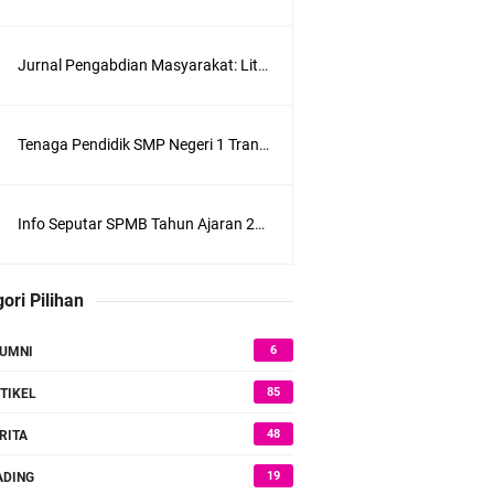
Jurnal Pengabdian Masyarakat: Literasi Al-Qur’an bersama anak-anak Desa Ketanen di Lingkungan SMPN 1 Trangkil Kabupaten Pati
Tenaga Pendidik SMP Negeri 1 Trangkil Tahun 2026
Jumat, 7 Agustus
Info Seputar SPMB Tahun Ajaran 2026/2027 SMP Negeri 1 Trangkil
ori Pilihan
6
UMNI
85
TIKEL
48
RITA
19
DING