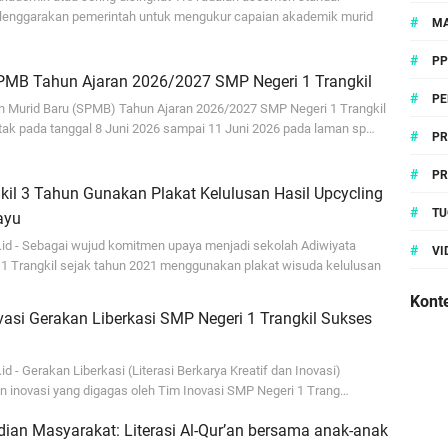
elenggarakan pemerintah untuk mengukur capaian akademik murid
#
MA
#
P
SPMB Tahun Ajaran 2026/2027 SMP Negeri 1 Trangkil
#
PE
 Murid Baru (SPMB) Tahun Ajaran 2026/2027 SMP Negeri 1 Trangkil
tak pada tanggal 8 Juni 2026 sampai 11 Juni 2026 pada laman sp…
#
PR
#
PR
il 3 Tahun Gunakan Plakat Kelulusan Hasil Upcycling
#
TU
ayu
.id - Sebagai wujud komitmen upaya menjadi sekolah Adiwiyata
#
VI
1 Trangkil sejak tahun 2021 menggunakan plakat wisuda kelulusan
Konte
asi Gerakan Liberkasi SMP Negeri 1 Trangkil Sukses
id - Gerakan Liberkasi (Literasi Berkarya Kreatif dan Inovasi)
 inovasi yang digagas oleh Tim Inovasi SMP Negeri 1 Trang…
ian Masyarakat: Literasi Al-Qur’an bersama anak-anak