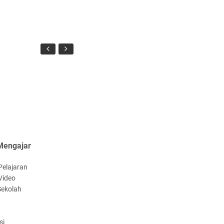
Mengajar
Pelajaran
Video
Sekolah
si