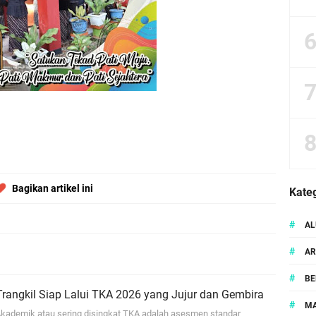
ran Vocabulary Kelas 7 H SMP Negeri 1 Trangkil Tahun Pelajaran 2023/2024
ut Pembelajaran di Tahun Ajaran Baru
Bagikan artikel ini
Kateg
#
AL
#
AR
#
BE
rangkil Siap Lalui TKA 2026 yang Jujur dan Gembira
#
MA
ademik atau sering disingkat TKA adalah asesmen standar