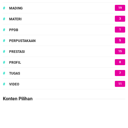
#
19
MADING
#
3
MATERI
#
1
PPDB
#
5
PERPUSTAKAAN
#
15
PRESTASI
#
8
PROFIL
#
7
TUGAS
#
11
VIDEO
Konten Pilihan