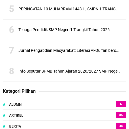
PERINGATAN 10 MUHARRAM 1443 H, SMPN 1 TRANGKIL SANTUNI ANAK YATIM
Tenaga Pendidik SMP Negeri 1 Trangkil Tahun 2026
Jurnal Pengabdian Masyarakat: Literasi Al-Qur’an bersama anak-anak Desa Ketanen di Lingkungan SMPN 1 Trangkil Kabupaten Pati
Info Seputar SPMB Tahun Ajaran 2026/2027 SMP Negeri 1 Trangkil
Kategori Pilihan
#
6
ALUMNI
#
85
ARTIKEL
#
48
BERITA