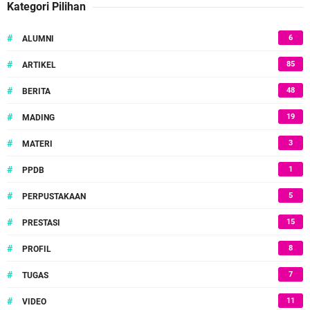
Kategori Pilihan
#
6
ALUMNI
#
85
ARTIKEL
#
48
BERITA
#
19
MADING
#
3
MATERI
#
1
PPDB
#
5
PERPUSTAKAAN
#
15
PRESTASI
#
8
PROFIL
#
7
TUGAS
#
11
VIDEO